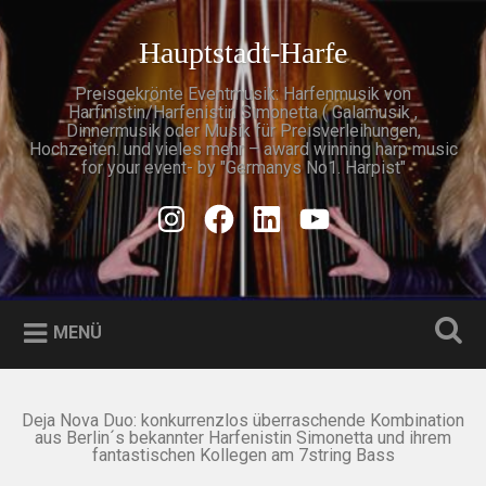
Zum
Inhalt
Hauptstadt-Harfe
Suchen
springen
Preisgekrönte Eventmusik: Harfenmusik von
Harfinistin/Harfenistin Simonetta ( Galamusik ,
Dinnermusik oder Musik für Preisverleihungen,
Hochzeiten. und vieles mehr – award winning harp music
for your event- by "Germanys No1. Harpist"
Instagram
Facebook
Linkedin
Youtube
MENÜ
Deja Nova Duo: konkurrenzlos überraschende Kombination
aus Berlin´s bekannter Harfenistin Simonetta und ihrem
fantastischen Kollegen am 7string Bass