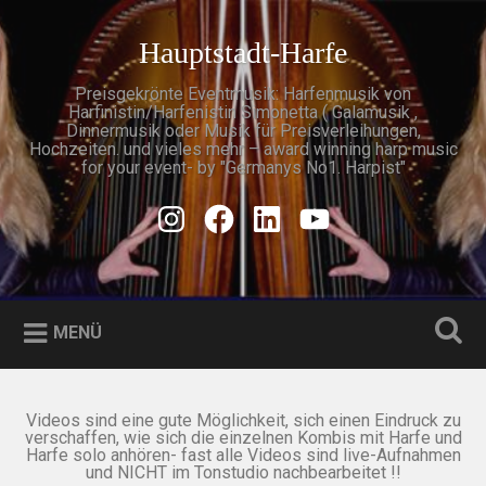
Zum
Inhalt
Hauptstadt-Harfe
Suchen
springen
Preisgekrönte Eventmusik: Harfenmusik von
Harfinistin/Harfenistin Simonetta ( Galamusik ,
Dinnermusik oder Musik für Preisverleihungen,
Hochzeiten. und vieles mehr – award winning harp music
for your event- by "Germanys No1. Harpist"
Instagram
Facebook
Linkedin
Youtube
MENÜ
Videos sind eine gute Möglichkeit, sich einen Eindruck zu
verschaffen, wie sich die einzelnen Kombis mit Harfe und
Harfe solo anhören- fast alle Videos sind live-Aufnahmen
und NICHT im Tonstudio nachbearbeitet !!