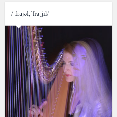
/ˈfrajəl,ˈfraˌjīl/