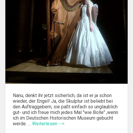
Nanu, denkt ihr jetzt sicherlich, da ist er ja schon
wieder, der Engel! Ja, die Skulptur ist beliebt bei
den Auftraggebern, sie paßt einfach so unglaublich
gut- und ich freue mich jedes Mal "wie Bolle" ,wenn
ich im Deutschen Historischen Museum gebucht
werde. …
Weiterlesen -->