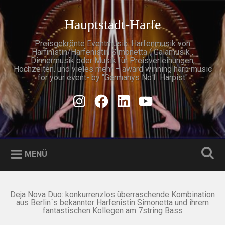
Zum
Inhalt
Hauptstadt-Harfe
Suchen
springen
Preisgekrönte Eventmusik: Harfenmusik von
Harfinistin/Harfenistin Simonetta ( Galamusik ,
Dinnermusik oder Musik für Preisverleihungen,
Hochzeiten. und vieles mehr – award winning harp music
for your event- by "Germanys No1. Harpist"
Instagram
Facebook
Linkedin
Youtube
MENÜ
Deja Nova Duo: konkurrenzlos überraschende Kombination
aus Berlin´s bekannter Harfenistin Simonetta und ihrem
fantastischen Kollegen am 7string Bass