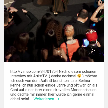
http://vimeo.com/84701754 Nach diesem schönen
Interview mit ArtistTV ( danke nochmal
) möchte
ich euch von dem Auftritt berichten: Lina Berlina
kenne ich nun schon einige Jahre und oft war ich als
Gast auf einer ihrer eindrucksvollen Modenschauen
und dachte mir immer: hier würde ich gerne einmal
dabei sein! …
Weiterlesen -->