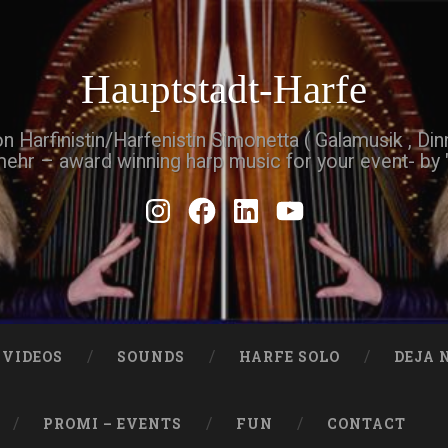
Hauptstadt-Harfe
Harfinistin/Harfenistin Simonetta ( Galamusik , Di
mehr – award winning harp music for your event- by
Instagram
Facebook
Linkedin
Youtube
VIDEOS
SOUNDS
HARFE SOLO
DEJA 
PROMI – EVENTS
FUN
CONTACT