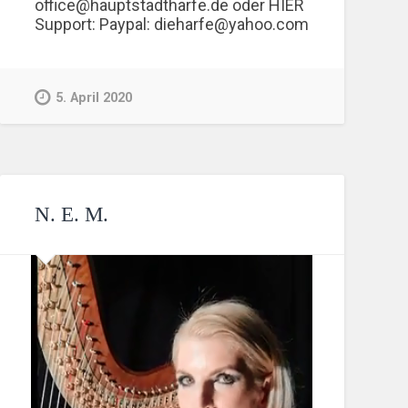
office@hauptstadtharfe.de oder HIER
Support: Paypal: dieharfe@yahoo.com
5. April 2020
N. E. M.