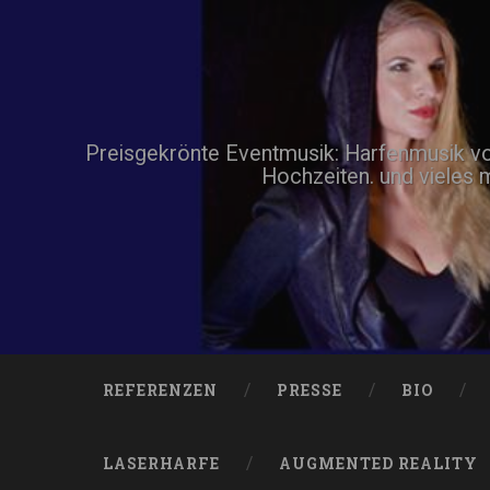
Zum
Inhalt
springen
Suchen
Preisgekrönte Eventmusik: Harfenmusik von 
Hochzeiten. und vieles 
REFERENZEN
PRESSE
BIO
LASERHARFE
AUGMENTED REALITY