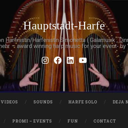
Hauptstadt-Harfe
Harfinistin/Harfenistin Simonetta ( Galamusik , Di
mehr – award winning harp music for your event- by
Instagram
Facebook
Linkedin
Youtube
VIDEOS
SOUNDS
HARFE SOLO
DEJA 
PROMI – EVENTS
FUN
CONTACT