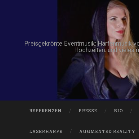
Zum
Inhalt
springen
Suchen
Preisgekrönte Eventmusik: Harfenmusik von 
Hochzeiten. und vieles 
REFERENZEN
PRESSE
BIO
LASERHARFE
AUGMENTED REALITY