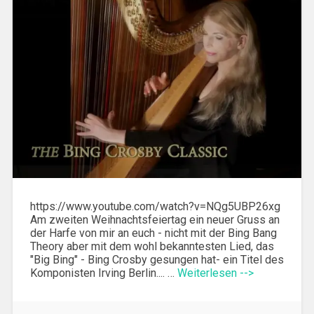
https://www.youtube.com/watch?v=NQg5UBP26xg
Am zweiten Weihnachtsfeiertag ein neuer Gruss an
der Harfe von mir an euch - nicht mit der Bing Bang
Theory aber mit dem wohl bekanntesten Lied, das
"Big Bing" - Bing Crosby gesungen hat- ein Titel des
Komponisten Irving Berlin.... …
Weiterlesen -->