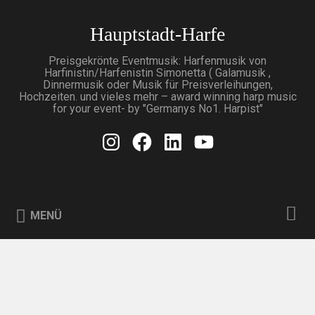
Zum
Inhalt
Hauptstadt-Harfe
Suchen
springen
Preisgekrönte Eventmusik: Harfenmusik von
Harfinistin/Harfenistin Simonetta ( Galamusik ,
Dinnermusik oder Musik für Preisverleihungen,
Hochzeiten. und vieles mehr – award winning harp music
for your event- by "Germanys No1. Harpist"
Instagram
Facebook
Linkedin
Youtube
MENÜ