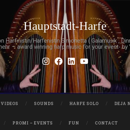
Hauptstadt-Harfe
Harfinistin/Harfenistin Simonetta ( Galamusik , Di
mehr – award winning harp music for your event- by
Instagram
Facebook
Linkedin
Youtube
VIDEOS
SOUNDS
HARFE SOLO
DEJA 
PROMI – EVENTS
FUN
CONTACT