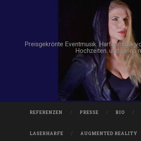
Zum
Inhalt
springen
Suchen
Preisgekrönte Eventmusik: Harfenmusik von 
Hochzeiten. und vieles 
REFERENZEN
PRESSE
BIO
LASERHARFE
AUGMENTED REALITY